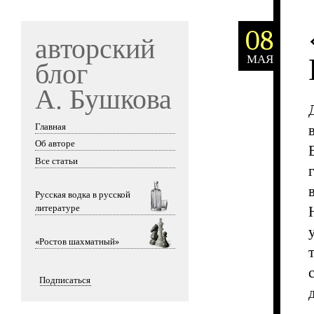
08
авторский
МАЯ
блог
А. Бушкова
Главная
Skip to content
Об авторе
Все статьи
Русская водка в русской
литературе
«Ростов шахматный»
Подписаться