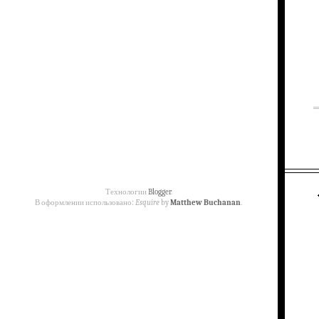
Технологии
Blogger
.
В оформлении использовано:
Esquire
by
Matthew Buchanan
.