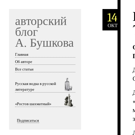
14
авторский
ОКТ
блог
А. Бушкова
Главная
Skip to content
Об авторе
Все статьи
Русская водка в русской
литературе
«Ростов шахматный»
Подписаться