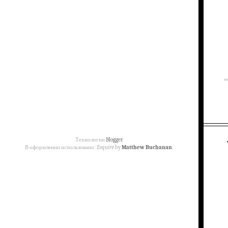
Технологии
Blogger
.
В оформлении использовано:
Esquire
by
Matthew Buchanan
.