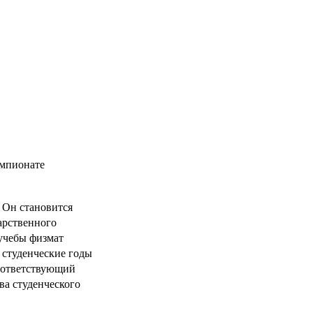
емпионате
 Он становится
арственного
 учебы физмат
В студенческие годы
соответствующий
а студенческого