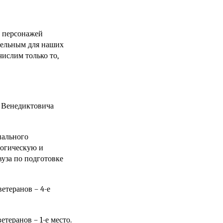
з персонажей
тельным для наших
числим только то,
 Венедиктовича
нального
гогическую и
вуза по подготовке
етеранов – 4-е
теранов – 1-е место.