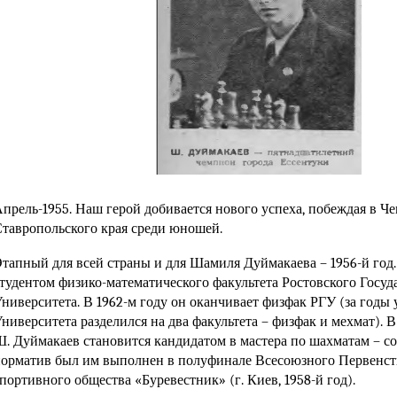
прель-1955. Наш герой добивается нового успеха, побеждая в Ч
тавропольского края среди юношей.
тапный для всей страны и для Шамиля Дуймакаева – 1956-й год.
тудентом физико-математического факультета Ростовского Госуд
ниверситета. В 1962-м году он оканчивает физфак РГУ (за годы
ниверситета разделился на два факультета – физфак и мехмат). 
Ш. Дуймакаев
становится кандидатом в мастера по шахматам – 
орматив был им выполнен в полуфинале Всесоюзного Первенств
портивного общества «Буревестник» (
г. Киев,
1958-й год).