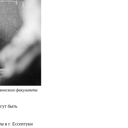
зического факультета
гут быть
ла в г. Ессентуки