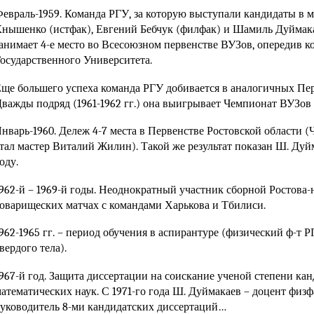
евраль-1959. Команда РГУ, за которую выступали кандидаты в 
нышенко (истфак), Евгений Бебчук (филфак) и Шамиль Дуймак
анимает 4-е место во Всесоюзном первенстве ВУЗов, опередив 
осударственного Университета.
ще большего успеха команда РГУ добивается в аналогичных Пер
важды подряд (1961-1962 гг.) она выигрывает Чемпионат ВУЗо
нварь-1960. Дележ 4-7 места в Первенстве Ростовской области (
тал мастер Виталий Жилин). Такой же результат показан Ш. Дуй
оду.
962-й – 1969-й годы. Неоднократный участник сборной Ростова-
оварищеских матчах с командами Харькова и Тбилиси.
962-1965 гг. – период обучения в аспирантуре (физический ф-т 
вердого тела).
967-й год. Защита диссертации на соискание ученой степени кан
атематических наук. С 1971-го года
Ш. Дуймакаев
– доцент физф
уководитель 8-ми кандидатских диссертаций…