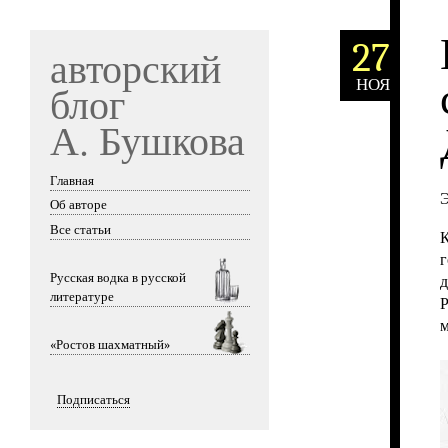
27
авторский
НОЯ
блог
А. Бушкова
Главная
Skip to content
Э
Об авторе
Все статьи
К
г
Русская водка в русской
д
литературе
Р
м
«Ростов шахматный»
Подписаться