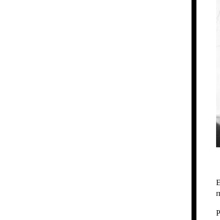
Е
п
Р