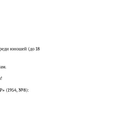
среди юношей (до 18
ам.
и!
» (1954, №8):