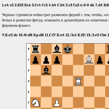
1.e4 e5
2.Kf3 Kc6
3.Cc4 Cc5
4.b4 C:b4
5.c3 Ca5
6.0-0 d6
7.d4 Kf
Черные стремятся побыстрее разменять ферзей с тем, чтобы, «п
белых в развитии фигур, атаковать в дальнейшем их пешечные 
ферзевом фланге.
9.K:e5 de
10.Ф:d8 Кр:d8
11.C:f7 K:e4
12.Лe1 K:f2!
13.Л:e5 Cb6