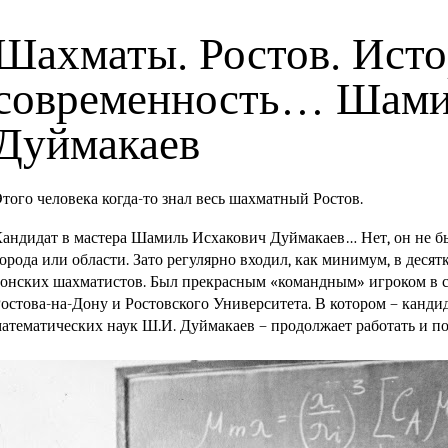
Шахматы. Ростов. Исто
современность… Шами
Дуймакаев
того человека когда-то знал весь шахматный Ростов.
андидат в мастера Шамиль Исхакович Дуймакаев… Нет, он не 
орода или области. Зато регулярно входил, как минимум, в деся
онских шахматистов. Был прекрасным «командным» игроком в с
остова-на-Дону и Ростовского Университета. В котором – канди
атематических наук
Ш.И. Дуймакаев
– продолжает работать и п