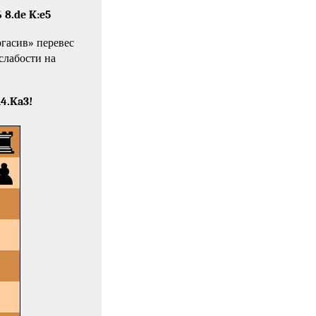
6
8.de K:e5
огасив» перевес
слабости на
14.Ka3!