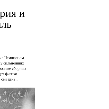
рия и
ль
был Чемпионом
тку сильнейших
оставе сборных
дат физико-
о сей день…