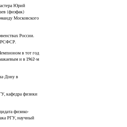
мастера Юрий
аев (физфак)
команду Московского
венствах России.
в РСФСР.
Чемпионом в тот год
макаевым и в 1962-м
на-Дону в
РГУ, кафедра физики
дидата физико-
ака РГУ, научный