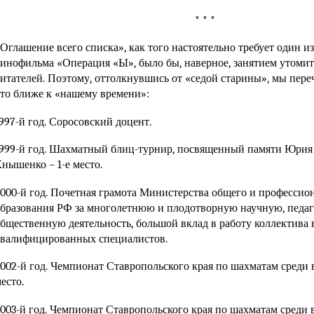
* * *
Оглашение всего списка», как того настоятельно требует один и
инофильма «Операция «Ы», было бы, наверное, занятием утоми
итателей. Поэтому, оттолкнувшись от «седой старины», мы пере
то ближе к «нашему времени»:
997-й год. Соросовский доцент.
999-й год. Шахматный блиц-турнир, посвященный памяти Юрия
нышенко – 1-е место.
000-й год. Почетная грамота Министерства общего и профессио
бразования РФ за многолетнюю и плодотворную научную, педа
бщественную деятельность, большой вклад в работу коллектива 
валифицированных специалистов.
002-й год. Чемпионат Ставропольского края по шахматам среди в
есто.
003-й год. Чемпионат Ставропольского края по шахматам среди ве