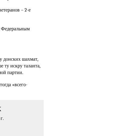
етеранов – 2-е
м Федеральным
у донских шахмат,
е ту искру таланта,
мой партии.
тогда «всего-
К
г.