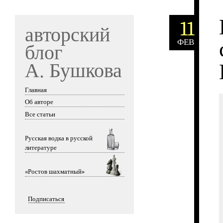
11
авторский
ФЕВ
блог
А. Бушкова
Главная
Skip to content
Об авторе
Все статьи
Русская водка в русской
литературе
«Ростов шахматный»
Подписаться