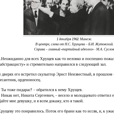
1 декабря 1962. Манеж.
В центре, слева от Н.С. Хрущева – Б.И. Жутовский.
Справа – главный «партийный идеолог» - М.А. Суслов
Неожиданно для всех Хрущев как-то неловко и поспешно пожа
абстракцисту» и стремительно направился в следующий зал.
 дверях его встретил скульптор Эрнст Неизвестный, в прошлом 
есантник, орденоносец.
 Ты тоже пидарас? – обратился к нему Хрущев.
 Никак нет, Никита Сергеевич, – весело и молодцевато ответил е
айте мне девушку, и я всем докажу, кто я такой.
рущеву это понравилось. Поток его брани как-то иссяк, и, к ужа