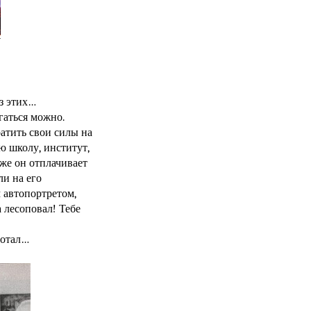
из этих…
гаться можно.
атить свои силы на
ю школу, институт,
 же он отплачивает
ли на его
м автопортретом,
 лесоповал! Тебе
ботал…