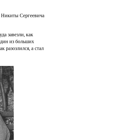
ия Никиты Сергеевича
да завезли, как
 один из больших
к разозлился, а стал