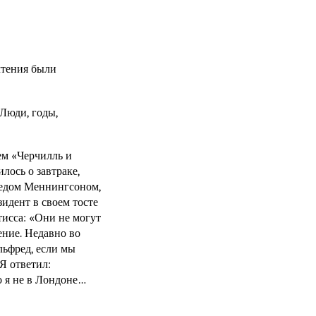
чтения были
Люди, годы,
ием «Черчилль и
лось о завтраке,
редом Меннингсоном,
идент в своем тосте
исса: «Они не могут
ение. Недавно во
льфред, если мы
Я ответил:
о я не в Лондоне…