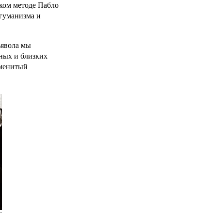
ском методе Пабло
 гуманизма и
ьявола мы
дных и близких
аменитый