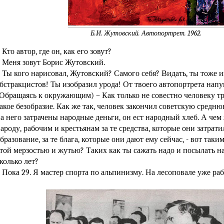
Б.И. Жутовский. Автопортрет. 1962.
 Кто автор, где он, как его зовут?
 Меня зовут Борис Жутовский.
 Ты кого нарисовал, Жутовский? Самого себя? Видать, ты тоже 
бстракцистов! Ты изобразил урода! От твоего автопортрета напу
Обращаясь к окружающим) – Как только не совестно человеку тр
акое безобразие. Как же так, человек закончил советскую средню
а него затрачены народные деньги, он ест народный хлеб. А чем
ароду, рабочим и крестьянам за те средства, которые они затрати
бразование, за те блага, которые они дают ему сейчас, - вот таки
той мерзостью и жутью? Таких как ты сажать надо и посылать на
колько лет?
 Пока 29. Я мастер спорта по альпинизму. На лесоповале уже ра