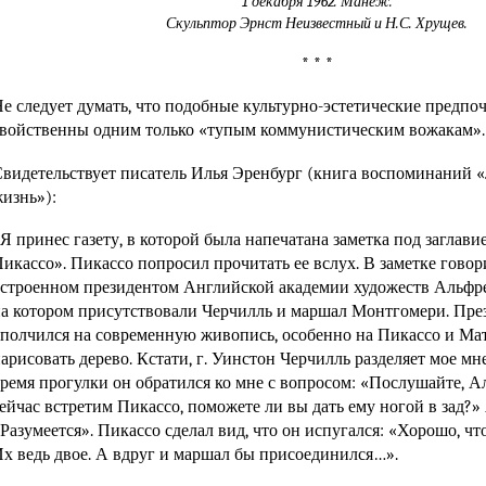
1 декабря 1962. Манеж.
Скульптор Эрнст Неизвестный и Н.С. Хрущев.
* * *
е следует думать, что подобные культурно-эстетические предпо
войственны одним только «тупым коммунистическим вожакам».
видетельствует писатель Илья Эренбург (книга воспоминаний «
изнь»):
Я принес газету, в которой была напечатана заметка под заглав
икассо». Пикассо попросил прочитать ее вслух. В заметке говори
строенном президентом Английской академии художеств Альф
а котором присутствовали Черчилль и маршал Монтгомери. През
полчился на современную живопись, особенно на Пикассо и Мат
арисовать дерево. Кстати, г. Уинстон Черчилль разделяет мое мн
ремя прогулки он обратился ко мне с вопросом: «Послушайте, А
ейчас встретим Пикассо, поможете ли вы дать ему ногой в зад?» 
Разумеется». Пикассо сделал вид, что он испугался: «Хорошо, чт
х ведь двое. А вдруг и маршал бы присоединился…».