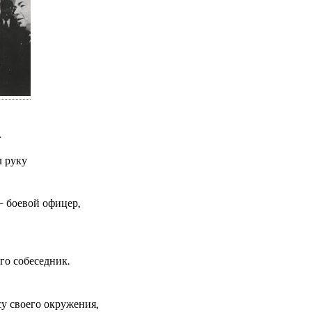
.
л руку
– боевой офицер,
го собеседник.
су своего окружения,