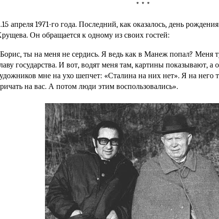
* * *
15 апреля 1971-го года. Последний, как оказалось, день рожден
рущева. Он обращается к одному из своих гостей:
Борис, ты на меня не сердись. Я ведь как в Манеж попал? Меня ту
лаву государства. И вот, водят меня там, картины показывают, а
удожников мне на ухо шепчет: «Сталина на них нет». Я на него та
ричать на вас. А потом люди этим воспользовались».