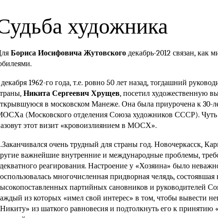
Судьба художника
Для
Бориса Иосифовича Жутовского
декабрь-2012 связан, как м
юбилеями.
 декабря 1962-го года, т.е. ровно 50 лет назад, тогдашний руково
траны,
Никита Сергеевич Хрущев
, посетил художественную вы
ткрывшуюся в московском Манеже. Она была приурочена к 30-
ОСХа (Московского отделения Союза художников СССР). Чуть 
азовут этот визит «кровоизлиянием в МОСХ».
Заканчивался очень трудный для страны год. Новочеркасск, Кар
ругие важнейшие внутренние и международные проблемы, треб
декватного реагирования. Настроение у «Хозяина» было неважн
оспользовалась многочисленная придворная челядь, состоявшая н
ысокопоставленных партийных сановников и руководителей Со
аждый из которых «имел свой интерес» в том, чтобы вывести н
Никиту» из шаткого равновесия и подтолкнуть его к принятию