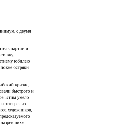
инимум, с двумя
дитель партии и
ставку,
летнему юбилею
позже остряки
ибский кризис,
овали быстрого и
ое. Этим умело
а этот раз из
юза художников,
епредсказуемого
 «назревших»