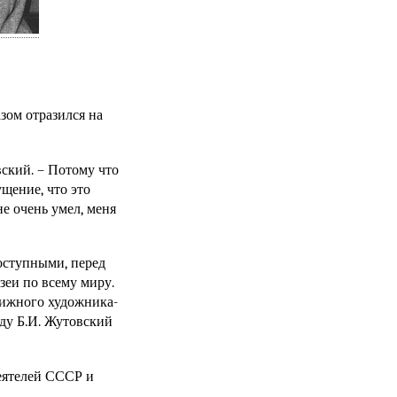
зом отразился на
вский. – Потому что
ущение, что это
 не очень умел, меня
оступными, перед
зеи по всему миру.
нижного художника-
оду
Б.И. Жутовский
еятелей СССР и