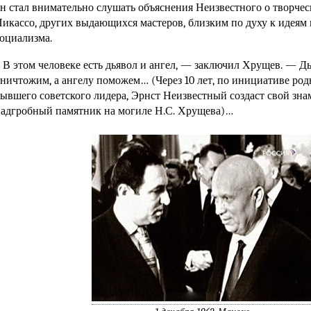
н стал внимательно слушать объяснения Неизвестного о творче
икассо, других выдающихся мастеров, близким по духу к идеям
оциализма.
 В этом человеке есть дьявол и ангел, — заключил Хрущев. — Д
ничтожим, а ангелу поможем… (Через 10 лет, по инициативе ро
ывшего советского лидера, Эрнст Неизвестный создаст свой зн
адгробный памятник на могиле Н.С. Хрущева)…