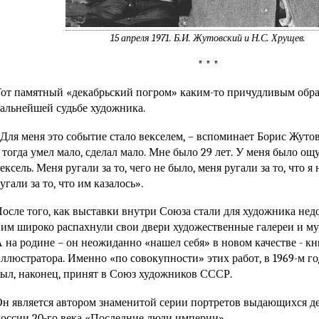
15 апреля 1971. Б.И. Жутовский и Н.С. Хрущев.
* * *
от памятный «декабрьский погром» каким-то причудливым обра
альнейшей судьбе художника.
Для меня это событие стало векселем, – вспоминает Борис Жуто
 тогда умел мало, сделал мало. Мне было 29 лет. У меня было ощ
ексель. Меня ругали за то, чего не было, меня ругали за то, что я
угали за то, что им казалось».
осле того, как выставки внутри Союза стали для художника нед
им широко распахнули свои двери художественные галереи и му
 на родине – он неожиданно «нашел себя» в новом качестве - к
ллюстратора. Именно «по совокупности» этих работ, в 1969-м г
ыл, наконец, принят в Союз художников СССР.
н является автором знаменитой серии портретов выдающихся д
оссии 20-го века «Последние люди империи».