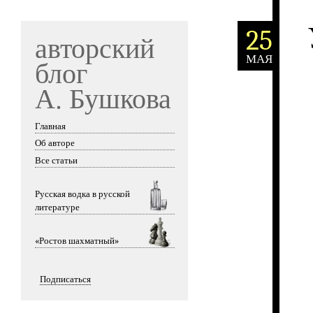
25
авторский
МАЯ
блог
А. Бушкова
Главная
Skip to content
Об авторе
Все статьи
Русская водка в русской
литературе
«Ростов шахматный»
Подписаться