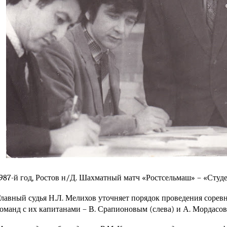
987-й год, Ростов н/Д. Шахматный матч «Ростсельмаш» – «Студе
лавный судья
Н.Л. Мелихов
уточняет порядок проведения сорев
оманд с их капитанами –
В. Срапионовым
(слева) и
А. Мордасо