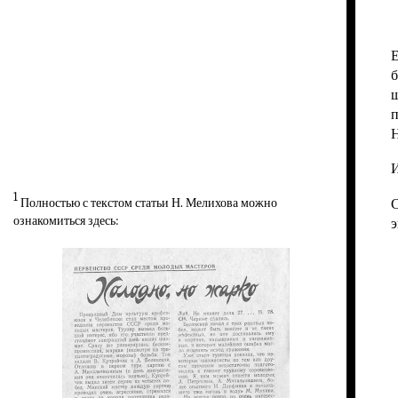
Е
б
ш
п
И
1
Полностью с текстом статьи
Н. Мелихова
можно
С
ознакомиться здесь:
э