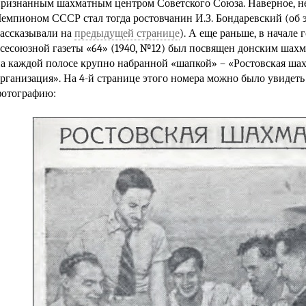
ризнанным шахматным центром Советского Союза. Наверное, н
емпионом СССР стал тогда ростовчанин
И.З. Бондаревский
(об 
ассказывали на
предыдущей странице
). А еще раньше, в начале 
сесоюзной газеты «64» (1940, №12) был посвящен донским шахм
а каждой полосе крупно набранной «шапкой» – «Ростовская ш
рганизация». На 4-й странице этого номера можно было увиде
фотографию: