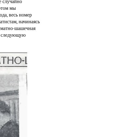
е случайно
этом мы
года, весь номер
атистам, начинаясь
ахматно-шашечная
ть следующую