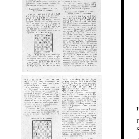
1
Г
к