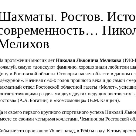
Шахматы. Ростов. Исто
современность… Нико
Мелихов
а протяжении многих лет
Николая Львовича Мелихова
(1910-
ожалуй, самую «донскую» фамилию, хорошо знали любители ша
ону и Ростовской области. Оговорка насчет области в данном сл
дежурной». Начиная с 60-х годов прошлого века и до самой сме
ахматный отдел Ростовской областной газеты «Молот», успешн
оответствующими разделами двух других ведущих ростовских га
Ростова»
(А.А. Богатин)
и «Комсомольца»
(В.М. Канцын).
а и своего первого крупного спортивного успеха Николай Львов
месте со своими четырьмя коллегами, Чемпионом Ростовской об
обытие это произошло 75 лет назад, в 1940-м году. К тому време