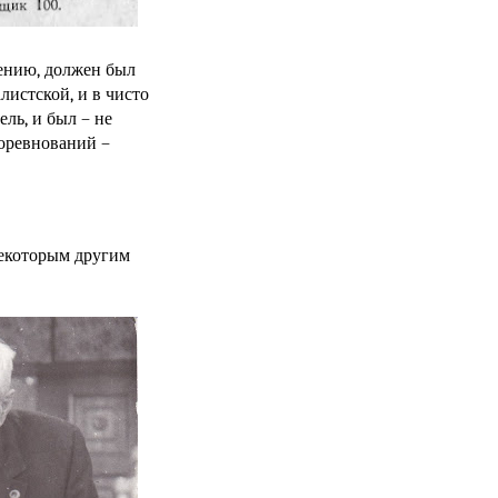
лению, должен был
листской, и в чисто
ель, и был – не
соревнований –
некоторым другим