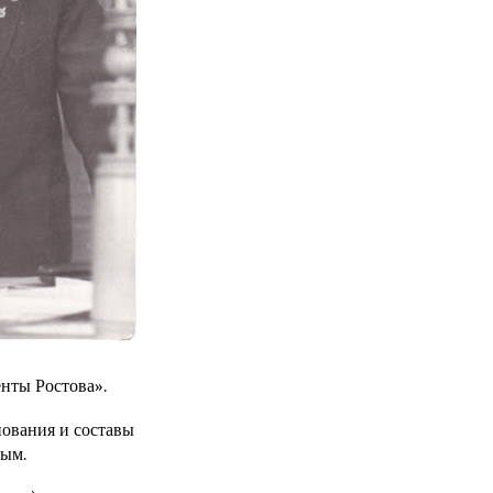
нты Ростова».
нования и составы
вым.