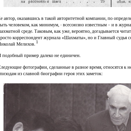
е автор, оказавшись в такой авторитетной компании, по опреде
ыть человеком, как минимум, - всесоюзно известным – и в журна
ахматной среде. Таковым, как уже, вероятно, догадывается читат
росто корреспондент журнала «Шахматы», но и Главный судья 
1
Николай Мелихов.
 подобный пример далеко не единичен.
ледующие фотографии, сделанные в разное время, относятся к 
пизодам из славной биографии героя этих заметок: