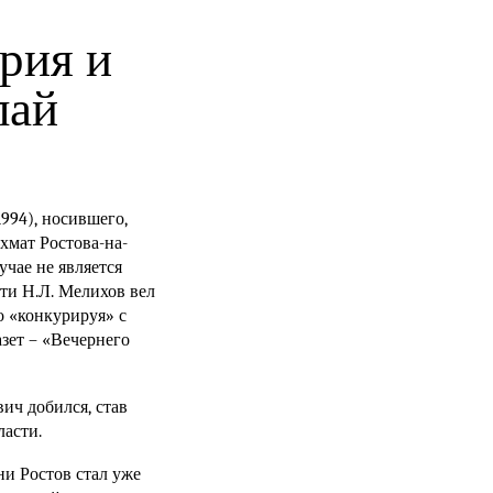
рия и
лай
1994),
носившего,
хмат Ростова-на-
учае не является
рти
Н.Л. Мелихов
вел
о «конкурируя» с
зет – «Вечернего
ич добился, став
ласти.
ни Ростов стал уже