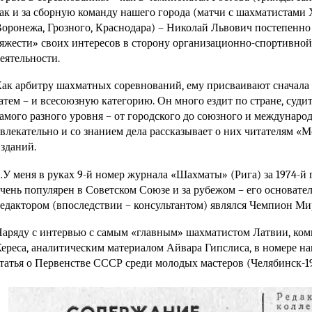
ак и за сборную команду нашего города (матчи с шахматистами 
оронежа, Грозного, Краснодара) – Николай Львович постепенно
яжести» своих интересов в сторону организационно-спортивно
еятельности.
ак арбитру шахматных соревнований, ему присваивают сначала
атем – и всесоюзную категорию. Он много ездит по стране, суди
амого разного уровня – от городского до союзного и международн
влекательно и со знанием дела рассказывает о них читателям «М
зданий.
У меня в руках 9-й номер журнала «Шахматы» (Рига) за 1974-й 
чень популярен в Советском Союзе и за рубежом – его основате
едактором (впоследствии – консультантом) являлся Чемпион Ми
аряду с интервью с самым «главным» шахматистом Латвии, ко
ереса, аналитическим материалом Айвара Гипслиса, в номере на
татья о Первенстве СССР среди молодых мастеров (Челябинск-19