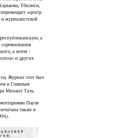
Харькова, Тбилиси,
 перемещает «центр
й и журналистской
 республиканскую, а
т соревнования
ого, а затем –
олота» и других
год. Журнал этот был
лем и Главным
ра Михаил Таль.
мментариями Пауля
печатана также и
74).