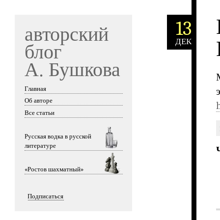
13
авторский
ДЕК
блог
А. Бушкова
Главная
Skip to content
Об авторе
Все статьи
Русская водка в русской
литературе
«Ростов шахматный»
Подписаться