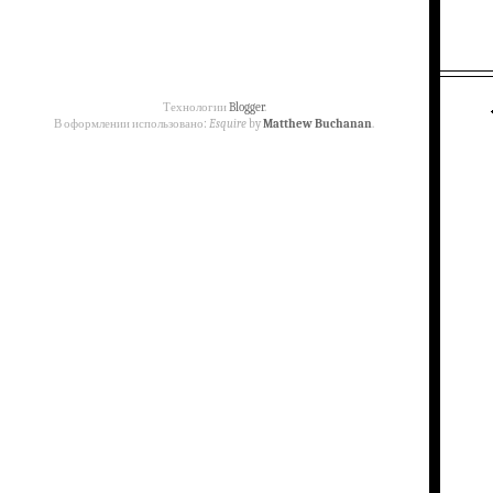
Технологии
Blogger
.
В оформлении использовано:
Esquire
by
Matthew Buchanan
.