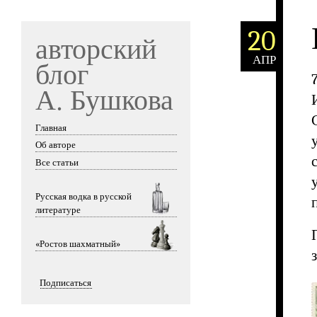
20
авторский
АПР
блог
А. Бушкова
Главная
Skip to content
Об авторе
Все статьи
Русская водка в русской
литературе
«Ростов шахматный»
Подписаться