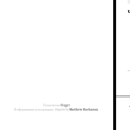
Технологии
Blogger
.
В оформлении использовано:
Esquire
by
Matthew Buchanan
.