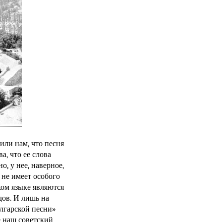
или нам, что песня
а, что ее слова
о, у нее, наверное,
 не имеет особого
ом языке являются
дов. И лишь на
олгарской песни»
е наш советский