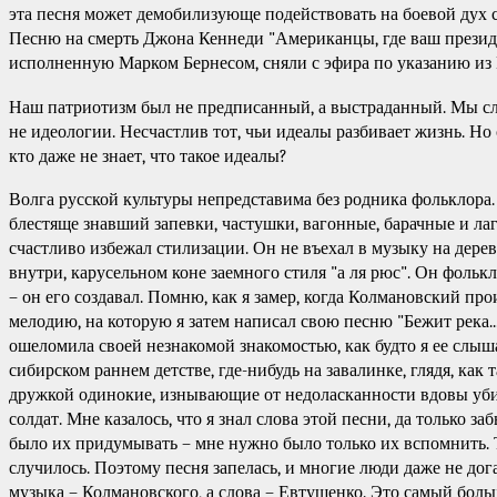
эта песня может демобилизующе подействовать на боевой дух 
Песню на смерть Джона Кеннеди "Американцы, где ваш презид
исполненную Марком Бернесом, сняли с эфира по указанию и
Наш патриотизм был не предписанный, а выстраданный. Мы сл
не идеологии. Несчастлив тот, чьи идеалы разбивает жизнь. Но 
кто даже не знает, что такое идеалы?
Волга русской культуры непредставима без родника фольклора
блестяще знавший запевки, частушки, вагонные, барачные и ла
счастливо избежал стилизации. Он не въехал в музыку на дере
внутри, карусельном коне заемного стиля "а ля рюс". Он фольк
– он его создавал. Помню, как я замер, когда Колмановский пр
мелодию, на которую я затем написал свою песню "Бежит река..
ошеломила своей незнакомой знакомостью, как будто я ее слыш
сибирском раннем детстве, где-нибудь на завалинке, глядя, как 
дружкой одинокие, изнывающие от недоласканности вдовы уб
солдат. Мне казалось, что я знал слова этой песни, да только з
было их придумывать – мне нужно было только их вспомнить. 
случилось. Поэтому песня запелась, и многие люди даже не дог
музыка – Колмановского, а слова – Евтушенко. Это самый бол