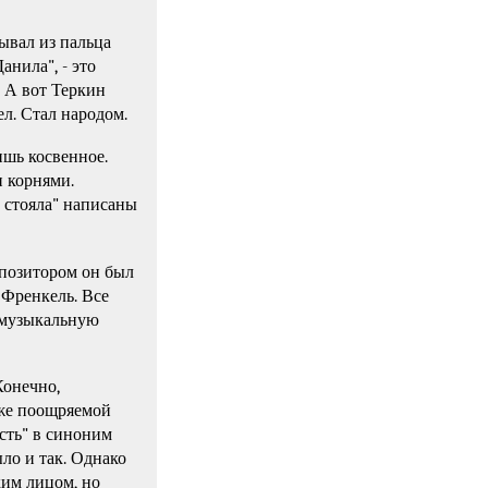
ывал из пальца
анила", - это
 А вот Теркин
ел. Стал народом.
ишь косвенное.
 корнями.
 стояла" написаны
мпозитором он был
 Френкель. Все
ю музыкальную
Конечно,
аже поощряемой
сть" в синоним
ыло и так. Однако
ким лицом, но