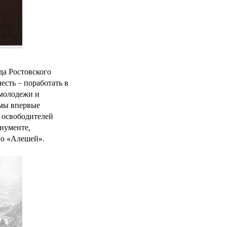
яда Ростовского
есть – поработать в
 молодежи и
 мы впервые
 освободителей
нументе,
го «Алешей».