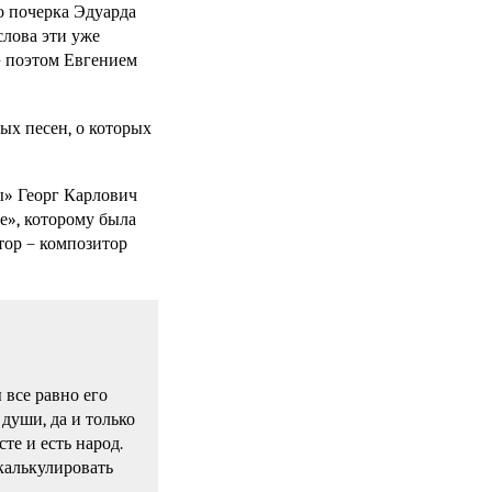
о почерка Эдуарда
слова эти уже
– поэтом Евгением
ых песен, о которых
ы» Георг Карлович
е», которому была
тор – композитор
 все равно его
души, да и только
те и есть народ.
калькулировать