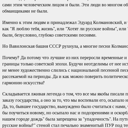
сами этим человеческим лицом и были. Эти люди во многом об
обманщиками не были.
Именно к этим людям и принадлежал Эдуард Колмановский, и т
как "Я люблю тебя, жизнь", или "Хотят ли русские войны", или
были, безусловно, глубоко советскими песнями.
Но Вавилонская башня СССР рухнула, а многие песни Колман
Почему? Да потому что лучшие из них переросли временные и
границы только советской эпохи. Будучи неотделимы от нее ис
не менее художественно слились с национальной песенной пес
рассекаемой на периоды. Да и как можно поверить политическ
гармонию искусства?
Складывается лживая легенда о том, что все мы якобы писали 
заказу государства, а оно за то, что мы воспевали его, осыпало
Да, то, бывшее государство, вынуждено было считаться с нами,
бы поучиться новому, но осыпало нас и подозрениями и оскор
нашем городе дождь" была запрещена за "упадочность". На пут
русские войны?" стеной стал печально знаменитый ПУР под те