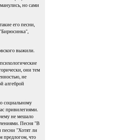
манулись, но сами
акие его песни,
 "Бирюсинка",
овского выжили.
 психологические
торически, они тем
енностью, не
ой алгеброй
по социальному
 нас привилегиями.
 чему не мешало
блениями. Песня "В
и песни "Хотят ли
м предлогом, что