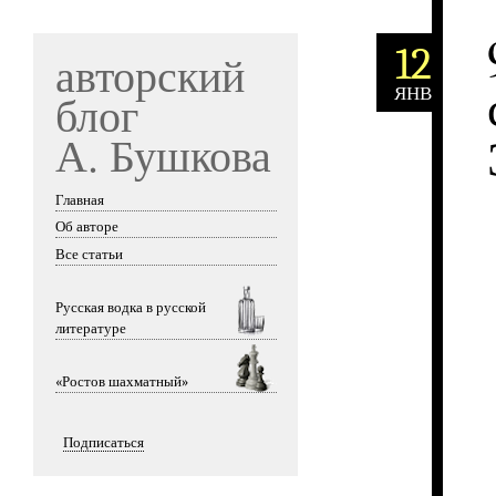
12
авторский
ЯНВ
блог
А. Бушкова
Главная
Skip to content
Об авторе
Все статьи
Русская водка в русской
литературе
«Ростов шахматный»
Подписаться