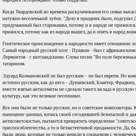
Когда Твардовский во времена раскулачивания его семьи высас
натужно веселенький лубок: "Дело в праздник было, подгулял Д
придуманный был старикашка, потому и в народе не прижился.
прижился, потому как из народа вышел, да и опять в народ вош
Генетическое происхождение к народности имеет отношение л
Самый народный русский поэт - Пушкин - был с африканскими
Лермонтов - с шотландскими. Слова песни "Во поле березонька
татарином.
Эдуард Колмановский не был русским – он был евреем. Но ко
истинно русским, как до него – Дунаевский, Блантер, Фрадкин,
вместе взятые антисемиты не сделали такого вклада в русску
культуру, как эти великие песенники.
Все они были не только русские, но и советские композиторы. 
нынешние циники, кичась своей сегодняшней безопасной и д
антисоветскостью, пытаются превратить определение "советско
приспособленчества, а то и беззастенчивой продажности. Да, б
были люди, которые не только верили в социализм с человечес