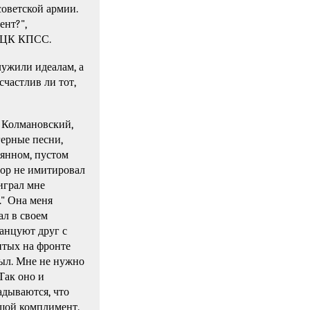
советской армии.
ент?",
з ЦК КПСС.
ужили идеалам, а
счастлив ли тот,
. Колмановский,
герные песни,
вянном, пустом
лор не имитировал
оиграл мне
." Она меня
ал в своем
танцуют друг с
итых на фронте
абыл. Мне не нужно
Так оно и
адываются, что
ьшой комплимент.