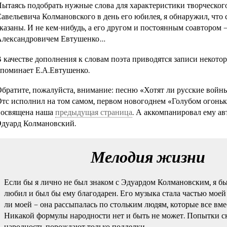
ытаясь подобрать нужные слова для характеристики творческог
авельевича Колмановского в день его юбилея, я обнаружил, что 
казаны. И не кем-нибудь, а его другом и постоянным соавтором 
Александровичем Евтушенко…
 качестве дополнения к словам поэта приводятся записи некотор
упоминает
Е.А.Евтушенко
.
братите, пожалуйста, внимание: песню «Хотят ли русские войн
тс исполнил на том самом, первом новогоднем «Голубом огоньк
посвящена наша
предыдущая страница
. А аккомпанировал ему ав
дуард Колмановский.
Мелодия жизни
Если бы я лично не был знаком с Эдуардом Колмановским, я бы
любил и был бы ему благодарен. Его музыка стала частью моей 
ли моей – она рассыпалась по стольким людям, которые все вмес
Никакой формулы народности нет и быть не может. Попытки с
народность порождают только подделки.