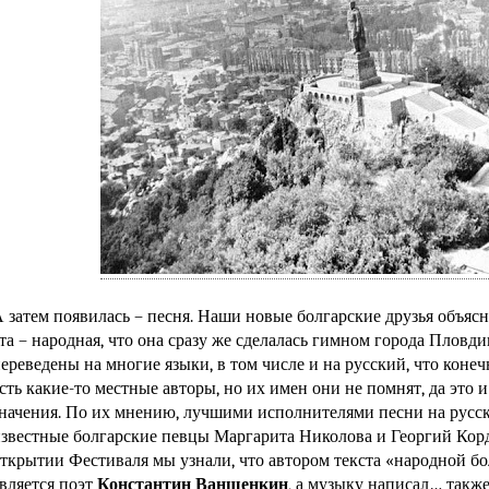
 затем появилась – песня. Наши новые болгарские друзья объясн
та – народная, что она сразу же сделалась гимном города Пловдив
ереведены на многие языки, в том числе и на русский, что конечн
сть какие-то местные авторы, но их имен они не помнят, да это и
начения. По их мнению, лучшими исполнителями песни на русск
звестные болгарские певцы Маргарита Николова и Георгий Кор
ткрытии Фестиваля мы узнали, что автором текста «народной б
вляется поэт
Константин Ваншенкин
, а музыку написал… такж