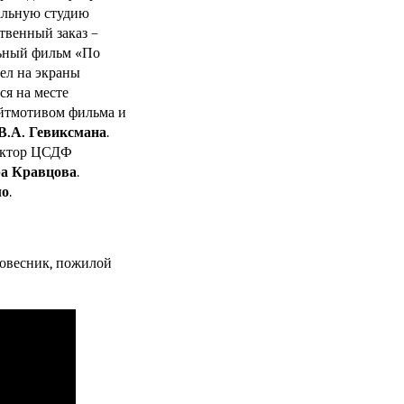
альную студию
венный заказ –
льный фильм «По
ел на экраны
ся на месте
ейтмотивом фильма и
В.А. Гевиксмана
.
дактор ЦСДФ
а Кравцова
.
ло
.
ровесник, пожилой