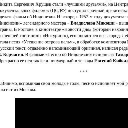
икита Сергеевич Хрущев стали «лучшими друзьями», на Центр
окументальных фильмов (ЦСДФ) поступил срочный правительст
делать фильм об Индонезии. И вскоре, в 1957-м году документа
ндонезии» легендарного мастера –
Владислава Микоши
– выш
траны. В Ростове, в кинотеатре «Новости дня» (который находил
ынешней гостиницы «Интурист»), его посмотрел весь город. Л
тала песня «Утешение острова пальм», в обработке композитора
усский текст, отдаленно напоминающий оригинал, написал ре
В. Корчагин
. В фильме «Песню об Индонезии» исполняла
Тамар
рекрасно ее пел также и популярный в те годы
Евгений Кибка
* * *
Видимо, вспоминая свои молодые годы, песню исполняет мой 
аксист из Москвы.