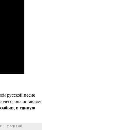
ной русской песне
рочего, она оставляет
озабыв, в единую
я
,
песня об