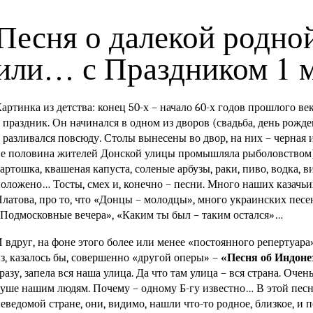
Песня о далекой родной
или… с Праздником 1 м
артинка из детства: конец 50-х – начало 60-х годов прошлого в
 праздник. Он начинался в одном из дворов (свадьба, день рождени
 разливался повсюду. Столы вынесены во двор, на них – черная и
е половина жителей Донской улицы промышляла рыболовством
артошка, квашеная капуста, соленые арбузы, раки, пиво, водка, ви
оложено… Тосты, смех и, конечно – песни. Много наших казачьи
латова, про то, что «Донцы – молодцы», много украинских песен
Подмосковные вечера», «Каким ты был – таким остался»…
 вдруг, на фоне этого более или менее «постоянного репертуара»
з, казалось бы, совершенно «другой оперы» –
«Песня об Индоне
разу, запела вся наша улица. Да что там улица – вся страна. Оче
уше нашим людям. Почему – одному Б-гу известно… В этой песне
еведомой стране, они, видимо, нашли что-то родное, близкое, и п