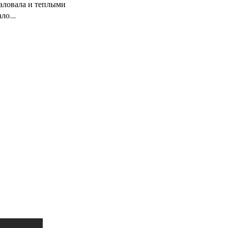
баловала и теплыми
вало…