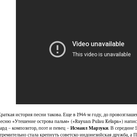
раткая история песни такова. Еще в 1944-м году, до провозглаш
есню «Утешение острова пальм» («Rayuan Pulau Kelapa») напи
ард – композитор, поэт и певец –
Исмаил Марзуки
. В середине 5
тремительно стала крепнуть советско-индонезийская дружба, а 