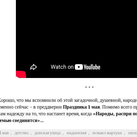
* * *
орошо, что мы вспомнили об этой загадочной, душевной, народ
менно сейчас – в преддверии
Праздника 1 мая
. Помимо всего п
ам надежду на то, что настанет время, когда
«Народы, распри п
семью соединятся»…
1 мая
,
детство
,
донская улица
,
индонезия
,
исмаил марзуки
,
песн