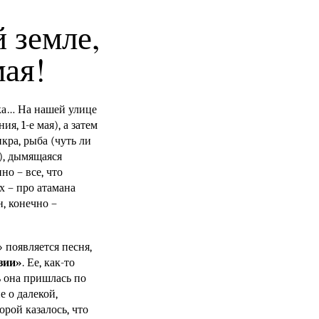
 земле,
ая!
ека… На нашей улице
я, 1-е мая), а затем
кра, рыба (чуть ли
), дымящаяся
но – все, что
х – про атамана
, конечно –
 появляется песня,
зии»
. Ее, как-то
нь она пришлась по
 о далекой,
орой казалось, что