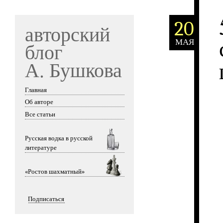
20
авторский
МАЯ
блог
А. Бушкова
Главная
Skip to content
Об авторе
Все статьи
Русская водка в русской
литературе
«Ростов шахматный»
Подписаться