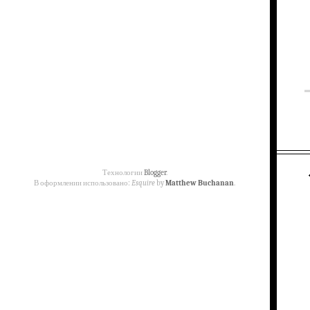
Технологии
Blogger
.
В оформлении использовано:
Esquire
by
Matthew Buchanan
.