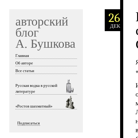
26
авторский
ДЕК
блог
А. Бушкова
Главная
Skip to content
Об авторе
Все статьи
Русская водка в русской
литературе
«Ростов шахматный»
Подписаться