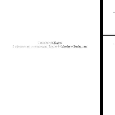
Технологии
Blogger
.
В оформлении использовано:
Esquire
by
Matthew Buchanan
.