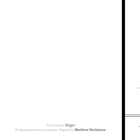
Технологии
Blogger
.
В оформлении использовано:
Esquire
by
Matthew Buchanan
.