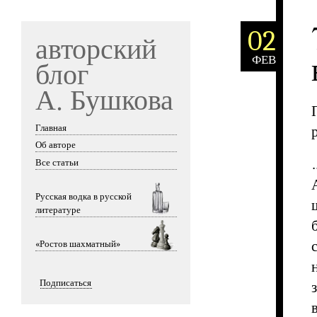
02
авторский
ФЕВ
блог
А. Бушкова
Главная
Skip to content
Об авторе
Все статьи
Русская водка в русской
литературе
«Ростов шахматный»
Подписаться