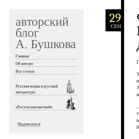
29
авторский
СЕН
блог
А. Бушкова
Главная
Skip to content
Об авторе
Все статьи
У
и
Русская водка в русской
А
литературе
…
«Ростов шахматный»
т
м
Подписаться
б