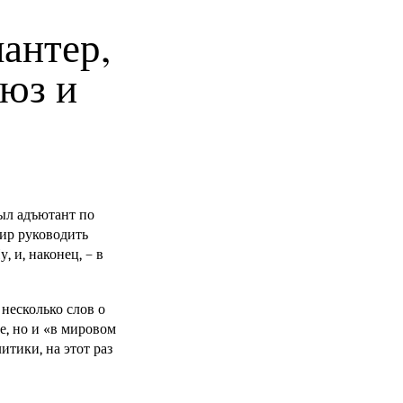
лантер,
юз и
ыл адъютант по
дир руководить
и, наконец, – в
 несколько слов о
е, но и «в мировом
итики, на этот раз