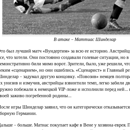
В атаке – Маттиас Шинделар
то был лучший матч «Вундертим» за всю ее историю. Австрийцы
се, что хотели. Они постоянно создавали голевые ситуации, но
емонстративно били мимо ворот. Зрители, было, уже решили, чт
еким «сценарием», но они ошиблись. «Сценарист» и Главный р
инделар – задумал другую концовку. «Повозив» немцев полтор
х унизив и измучив, австрийцы взвинтили темп, легко забили два
ружно побежали к немецкой VIP-ложе и исполнили перед ней…
воей заживо погребенной родины…
осле игры Шинделар заявил, что он категорически отказывается
борную Германии.
альше – больше. Матиас покупает кафе в Вене у хозяина-еврея. 