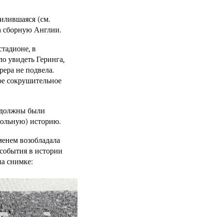
силившаяся (см.
а сборную Англии.
стадионе, в
ло увидеть Геринга,
рера не подвела.
мое сокрушительное
а должны были
больную) историю.
еменем возобладала
 события в истории
а снимке: