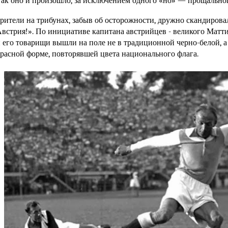
ак оно и произошло, за исключением одного «но» — прощальног
рители на трибунах, забыв об осторожности, дружно скандирова
встрия!». По инициативе капитана австрийцев - великого Матт
 его товарищи вышли на поле не в традиционной черно-белой, а 
расной форме, повторявшей цвета национального флага.