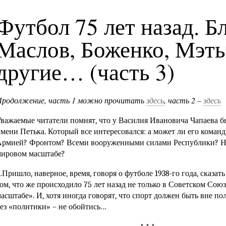
Футбол 75 лет назад. Б
Маслов, Боженко, Мэть
другие… (часть 3)
Продолжение, часть 1 можно прочитать
здесь
, часть 2 –
здесь
важаемые читатели помнят, что у Василия Ивановича Чапаева б
мени Петька. Который все интересовался: а может ли его коман
рмией? Фронтом? Всеми вооруженными силами Республики? Ну, 
мировом масштабе?
Пришло, наверное, время, говоря о футболе 1938-го года, сказать
ом, что же происходило 75 лет назад не только в Советском Союз
асштабе». И, хотя иногда говорят, что спорт должен быть вне пол
ез «политики» – не обойтись…