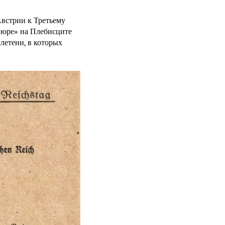
Австрии к Третьему
-юре» на Плебисците
летени, в которых