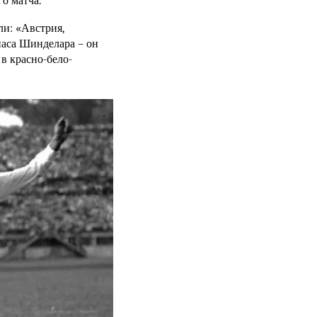
о матча.
ли: «Австрия,
иаса Шинделара – он
в красно-бело-