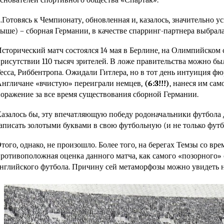
снователей спортивного общества «Спартак».
Готовясь к Чемпионату, обновленная и, казалось, значительно у
ыше) – сборная Германии, в качестве спарринг-партнера выбрал
сторический матч состоялся 14 мая в Берлине, на Олимпийском 
рисутствии 110 тысяч зрителей. В ложе правительства можно бы
есса, Риббентропа. Ожидали Гитлера, но в тот день интуиция фю
нгличане «вчистую» переиграли немцев,
(6:3!!!)
, нанеся им са
оражение за все время существования сборной Германии.
азалось бы, эту впечатляющую победу родоначальники футбол
аписать золотыми буквами в свою футбольную (и не только фут
того, однако, не произошло. Более того, на берегах Темзы со вр
ротивоположная оценка данного матча, как самого «позорного»
нглийского футбола. Причину сей метаморфозы можно увидеть н