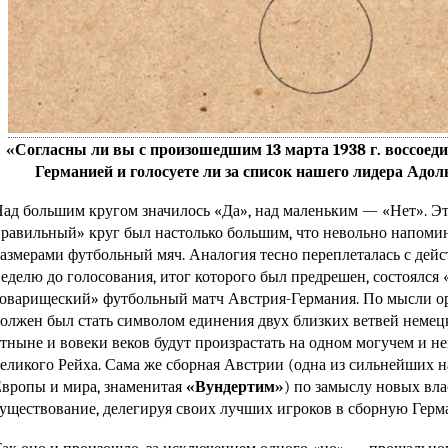
«Согласны ли вы с произошедшим 13 марта 1938 г. воссоед
Германией и голосуете ли за список нашего лидера Адо
ад большим кругом значилось «Да», над маленьким — «Нет». Эт
равильный» круг был настолько большим, что невольно напоми
азмерами футбольный мяч. Аналогия тесно переплеталась с дейс
еделю до голосования, итог которого был предрешен, состоялс
оварищеский» футбольный матч Австрия-Германия. По мысли ор
олжен был стать символом единения двух близких ветвей немец
тныне и вовеки веков будут произрастать на одном могучем и н
еликого Рейха. Сама же сборная Австрии (одна из сильнейших н
вропы и мира, знаменитая
«Вундертим»
) по замыслу новых вла
уществование, делегируя своих лучших игроков в сборную Герм