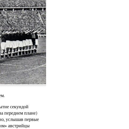
ем.
бытие секундой
на переднем плане)
но, услышав первые
ним» австрийцы