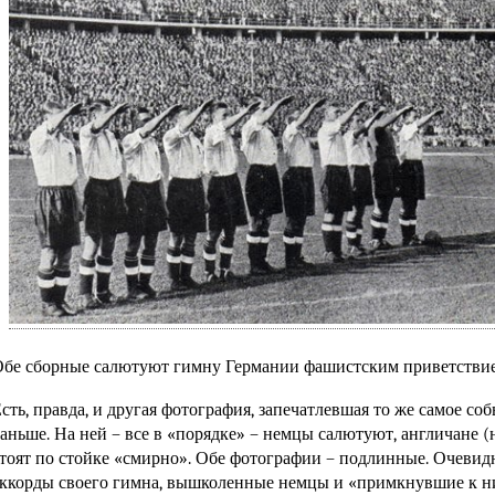
бе сборные салютуют гимну Германии фашистским приветстви
сть, правда, и другая фотография, запечатлевшая то же самое со
аньше. На ней – все в «порядке» – немцы салютуют, англичане (
тоят по стойке «смирно». Обе фотографии – подлинные. Очевид
ккорды своего гимна, вышколенные немцы и «примкнувшие к 