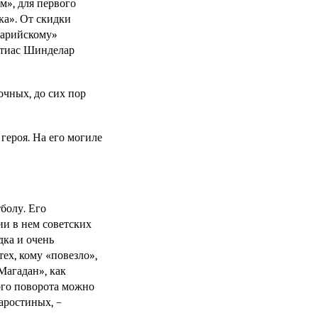
м», для первого
ка». От скидки
 «арийскому»
аттиас Шинделар
очных, до сих пор
героя. На его могиле
болу. Его
ии в нем советских
дка и очень
ех, кому «повезло»,
Магадан», как
ого поворота можно
аростиных, –