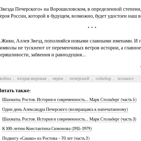
Звезда Печерского» на Ворошиловском, в определенной степени,
ероя России, которой в будущем, возможно, будет удостоен наш 
* * *
Живи, Аллея Звезд, пополняйся новыми славными именами. И 
имволы не тускнеют от переменчивых ветров истории, а главное
еряшливости, забвения и равнодушия…
война
,
вторая мировая
,
евреи
,
печерский
,
собибор
,
холокост
Читать также:
Шахматы. Ростов. История и современность… Марк Стольберг (часть 5)
Один день Александра Печерского (возвращаясь к напечатанному)
Шахматы. Ростов. История и современность… Марк Стольберг (часть 3)
К 100-летию Константина Симонова (1915-1979)
Подвигу «Сашко» из Ростова – 70 лет (часть 2)