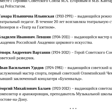
месте с Героями Советского Союза
М.А. Егоровым
и
М.В. Канта
ад Рейхстагом.
Тамара Ильинична Ильинская
(1910-1991)
– выдающийся режиссе
еатральный педагог. В течение 20 лет возглавляла театральную 
ионеров и «Театр на Газетном».
Владилен Иванович Левшин
(1934-2011) – выдающийся мастер ц
кадемик Российской Академии циркового искусства.
Геворк Андреевич Вартанян
(1924-2012) – Герой Советского С
оветский разведчик.
Иван Васильевич Удодов
(1924-1981) – выдающийся советский ш
аслуженный мастер спорта, первый советский Олимпийский Чем
ывший заключенный концлагеря «Бухенвальд».
Георгий Михайлович Балаев
(1923-2012) – выдающийся советск
омпозитор и аранжировщик, преподаватель Музыкальной школы 
остове-на-Дону.
* * *