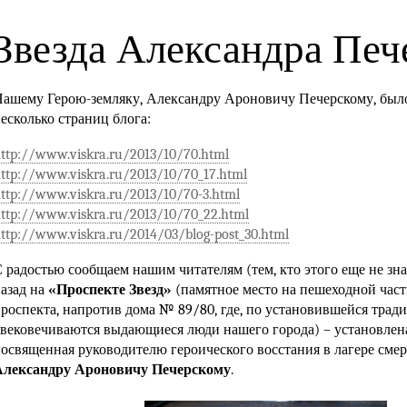
Звезда Александра Печ
ашему Герою-земляку, Александру Ароновичу Печерскому, был
есколько страниц блога:
ttp://www.viskra.ru/2013/10/70.html
ttp://www.viskra.ru/2013/10/70_17.html
ttp://www.viskra.ru/2013/10/70-3.html
ttp://www.viskra.ru/2013/10/70_22.html
ttp://www.viskra.ru/2014/03/blog-post_30.html
 радостью сообщаем нашим читателям (тем, кто этого еще не зна
азад на
«Проспекте Звезд»
(памятное место на пешеходной час
роспекта, напротив дома
№ 89/80,
где, по установившейся трад
вековечиваются выдающиеся люди нашего города) – установлена
освященная руководителю героического восстания в лагере сме
Александру Ароновичу Печерскому
.