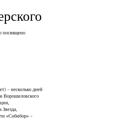
ерского
о посвящено
ет) – несколько дней
ти Ворошиловского
иции,
 Звезда,
рти «Собибор» –