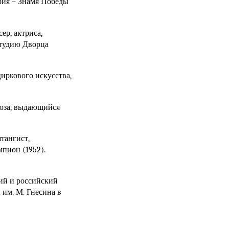
рия
– Знамя Победы
р, актриса,
студию Дворца
иркового искусства,
оюза, выдающийся
тангист,
пион (1952).
ий и российский
им. М. Гнесина в