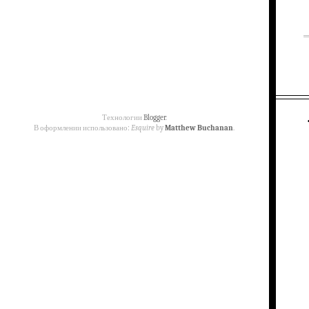
Технологии
Blogger
.
В оформлении использовано:
Esquire
by
Matthew Buchanan
.