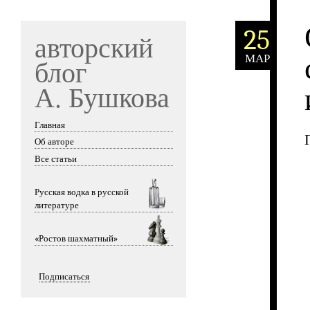
25
авторский
МАР
блог
А. Бушкова
Главная
Skip to content
Об авторе
Все статьи
Русская водка в русской
литературе
«Ростов шахматный»
Подписаться